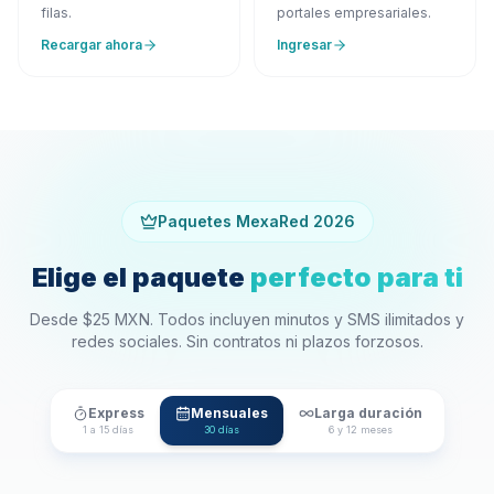
filas.
portales empresariales.
Recargar ahora
Ingresar
Paquetes MexaRed 2026
Elige el paquete
perfecto para ti
Desde $25 MXN. Todos incluyen minutos y SMS ilimitados y
redes sociales. Sin contratos ni plazos forzosos.
Express
Mensuales
Larga duración
1 a 15 días
30 días
6 y 12 meses