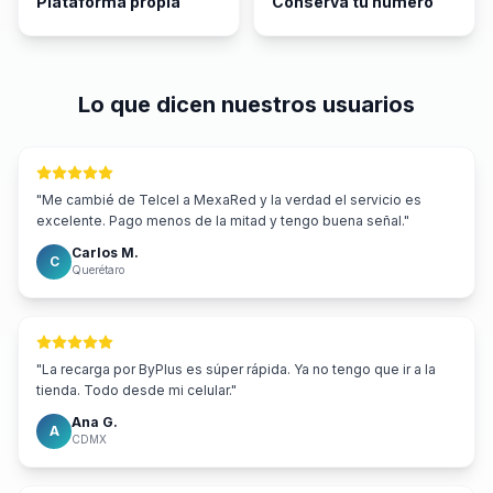
Plataforma propia
Conserva tu número
Lo que dicen nuestros usuarios
"
Me cambié de Telcel a MexaRed y la verdad el servicio es
excelente. Pago menos de la mitad y tengo buena señal.
"
Carlos M.
C
Querétaro
"
La recarga por ByPlus es súper rápida. Ya no tengo que ir a la
tienda. Todo desde mi celular.
"
Ana G.
A
CDMX