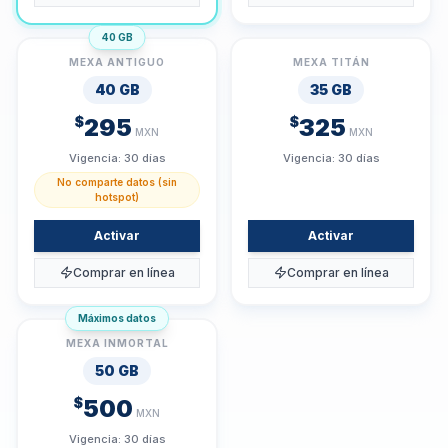
40 GB
MEXA ANTIGUO
MEXA TITÁN
40 GB
35 GB
$
295
$
325
MXN
MXN
Vigencia:
30 días
Vigencia:
30 días
No comparte datos (sin
hotspot)
Activar
Activar
Comprar en línea
Comprar en línea
Máximos datos
MEXA INMORTAL
50 GB
$
500
MXN
Vigencia:
30 días