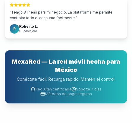
"
Tengo 8 líneas para mi negocio. La plataforma me permite
controlar todo el consumo fácilmente.
"
Roberto L.
R
Guadalajara
MexaRed — La red móvil hecha para
México
Conéctate fácil. Recarga rápido. Mantén el control.
Red Altán certificada
Soporte 7 días
Métodos de pago seguros