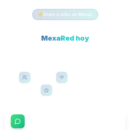
Únete a miles de Mexas
Activa tu línea
MexaRed hoy
Tu chip celular sin contrato en México.
Desde $125
, cobertura
4G/LTE y activación en minutos.
10,000
+
1900
+
líneas activas
municipios con cobertura
4.9
calificación promedio
01