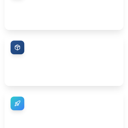
Escríbenos por WhatsApp
Un asesor real te guía en minutos. Sin filas, sin papeleo, sin
esperas.
02
Elige tu plan y recibe tu SIM
Selecciona el plan perfecto para ti. Te enviamos tu chip
MexaRed listo para usar.
03
¡Navega con MexaRed!
Inserta tu SIM, activa y disfruta. Cobertura 4G/LTE en todo