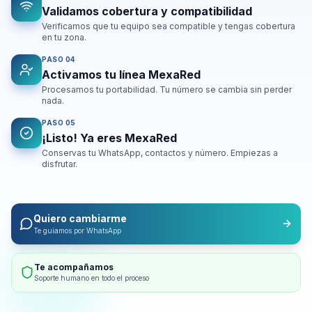
Validamos cobertura y compatibilidad
Verificamos que tu equipo sea compatible y tengas cobertura
en tu zona.
PASO
04
Activamos tu línea MexaRed
Procesamos tu portabilidad. Tu número se cambia sin perder
nada.
PASO
05
¡Listo! Ya eres MexaRed
Conservas tu WhatsApp, contactos y número. Empiezas a
Tu número, tu identidad
disfrutar.
Conserva todo: WhatsApp, contactos, historial.
Quiero cambiarme
Te guiamos por WhatsApp
Te acompañamos
Soporte humano en todo el proceso