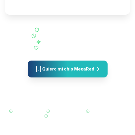
México.
Sin contratos ni penalizaciones
Activación en menos de 5 minutos
Planes desde $125 MXN/mes
Soporte humano por WhatsApp
Quiero mi chip MexaRed
Ver todos los planes
Ya tengo número, quiero portarme
Envío gratis de SIM
Portabilidad incluida
Red Altán certificada
Cancela cuando quieras